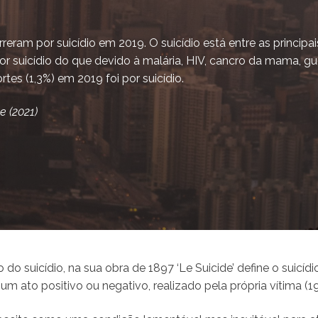
eram por suicídio em 2019. O suicídio está entre as princip
 suicídio do que devido à malária, HIV, cancro da mama, gue
es (1,3%) em 2019 foi por suicídio.
 (2021)
o do suicídio, na sua obra de 1897 ‘Le Suicide’ define o suic
 ato positivo ou negativo, realizado pela própria vítima (19