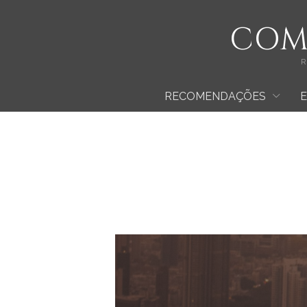
COMO
R
RECOMENDAÇÕES
O QUE DEVE SER EVITADO
P
​O QUE DEVE SER FEITO
M
CHECKLIST PARA NOTÍCIAS RE
R
FONTES
K