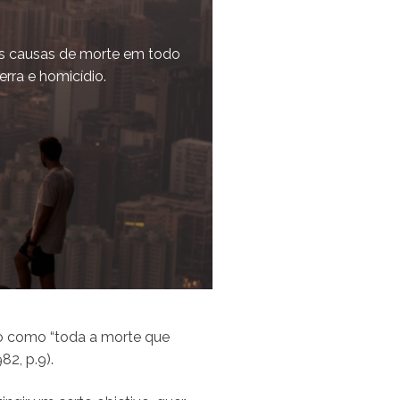
ais causas de morte em todo
rra e homicídio.
ídio como “toda a morte que
82, p.9).