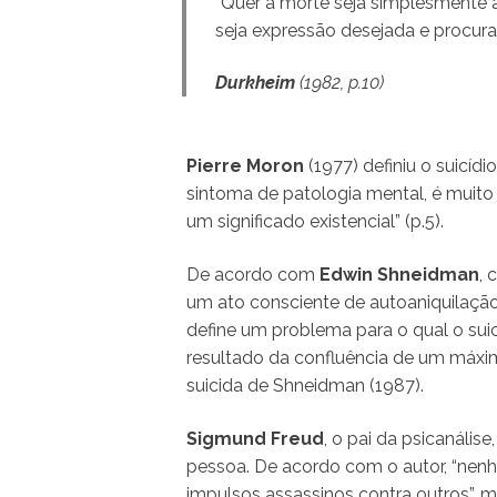
“Quer a morte seja simplesmente a
seja expressão desejada e procurad
Durkheim
(1982, p.10)
Pierre Moron
(1977) definiu o suicídi
sintoma de patologia mental, é muito 
um significado existencial” (p.5).
De acordo com
Edwin Shneidman
, 
um ato consciente de autoaniquilaçã
define um problema para o qual o sui
resultado da confluência de um máx
suicida de Shneidman (1987).
Sigmund Freud
, o pai da psicanális
pessoa. De acordo com o autor, “nenh
impulsos assassinos contra outros”, m