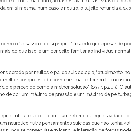
ceite como uma condição lamentável mas inevitável para ati
a em si mesma, num caso e noutro, o sujeito renuncia à exist
o como o “assassínio de si próprio”, frisando que apesar de pod
mais do que isso: é um conceito familiar ao indivíduo normal 
considerado por muitos o pai da suicidologia, “atualmente, no
o, melhor compreendido como um mal-estar multidimensiona
cídio é percebido como a melhor solução” (1977, p.203). O au
imo de dor, um máximo de pressão e um máximo de perturb
e, apresentou o suicídio como um retorno da agressividade dir
um neurótico nutre pensamentos suicidas que não tenha voltad
as nunca se conseguiu explicar que interação de forças pode 