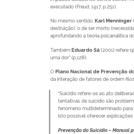
executado (Freud, 1917, p.251).
No mesmo sentido,
Karl Menninger
destruição), o de ser morto (necessi
aprofundando a teoria psicanalítica do
Também
Eduardo Sá
(2001) refere 
uma dor” (p.128).
O
Plano Nacional de Prevenção do
da interação de fatores de ordem filosó
“Suicídio refere-se ao ato deliber
tentativas de suicídio são probl
fenómeno multideterminado para o 
isto possível oferecer explicaçõe
Prevenção do Suicídio – Manual p