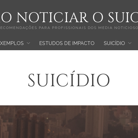
 NOTICIAR O SUI
ECOMENDAÇÕES PARA PROFISSIONAIS DOS MEDIA NOTICIOS
EXEMPLOS
ESTUDOS DE IMPACTO
SUICÍDIO
EDRO LIMA
FATORES DE RIS
ILJAN MRDAKOVIC
MITOS
SUICÍDIO
SPONSÁVEIS
OBIN WILLIAMS
SINAIS DE ALERT
EITH FLINT