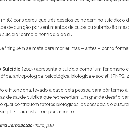
(1938) considerou que três desejos coincidem no suicídio: o d
dade de punição por sentimentos de culpa ou submissão masoq
 suicídio “como o homicídio de si”.
que “ninguém se mata para morrer, mas – antes – como form
 Suicídio
(2013) apresenta o suicídio como “um fenómeno c
fica, antropológica, psicológica, biológica e social” (PNPS, 20
ado e intencional levado a cabo pela pessoa para pôr termo à p
emas de saúde pública que representam um grande desafio pa
qual contribuem fatores biológicos, psicossociais e culturai
s simples para este comportamento.”
ara Jornalistas
(2020, p.8)