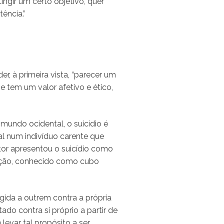
ngir um certo objetivo, quer
ência.”
er, à primeira vista, “parecer um
e tem um valor afetivo e ético,
 mundo ocidental, o suicídio é
l num indivíduo carente que
tor apresentou o suicídio como
ação, conhecido como cubo
igida a outrem contra a própria
o contra si próprio a partir de
levar tal propósito a ser